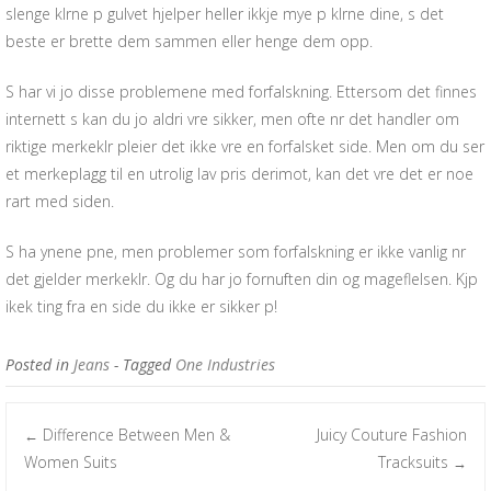
slenge klrne p gulvet hjelper heller ikkje mye p klrne dine, s det
beste er brette dem sammen eller henge dem opp.
S har vi jo disse problemene med forfalskning. Ettersom det finnes
internett s kan du jo aldri vre sikker, men ofte nr det handler om
riktige merkeklr pleier det ikke vre en forfalsket side. Men om du ser
et merkeplagg til en utrolig lav pris derimot, kan det vre det er noe
rart med siden.
S ha ynene pne, men problemer som forfalskning er ikke vanlig nr
det gjelder merkeklr. Og du har jo fornuften din og mageflelsen. Kjp
ikek ting fra en side du ikke er sikker p!
Posted in
Jeans
- Tagged
One Industries
Difference Between Men &
Juicy Couture Fashion
←
Post navigation
Women Suits
Tracksuits
→