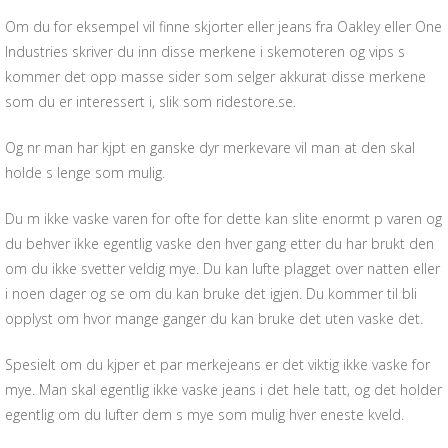
Om du for eksempel vil finne skjorter eller jeans fra Oakley eller One
Industries skriver du inn disse merkene i skemoteren og vips s
kommer det opp masse sider som selger akkurat disse merkene
som du er interessert i, slik som ridestore.se.
Og nr man har kjpt en ganske dyr merkevare vil man at den skal
holde s lenge som mulig.
Du m ikke vaske varen for ofte for dette kan slite enormt p varen og
du behver ikke egentlig vaske den hver gang etter du har brukt den
om du ikke svetter veldig mye. Du kan lufte plagget over natten eller
i noen dager og se om du kan bruke det igjen. Du kommer til bli
opplyst om hvor mange ganger du kan bruke det uten vaske det.
Spesielt om du kjper et par merkejeans er det viktig ikke vaske for
mye. Man skal egentlig ikke vaske jeans i det hele tatt, og det holder
egentlig om du lufter dem s mye som mulig hver eneste kveld.