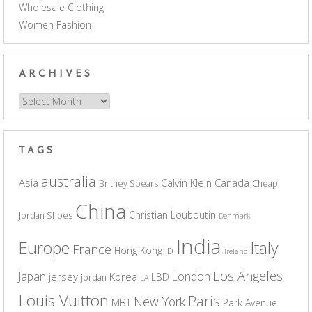
Wholesale Clothing
Women Fashion
ARCHIVES
Archives
TAGS
australia
Asia
Calvin Klein
Canada
Britney Spears
Cheap
China
Christian Louboutin
Jordan Shoes
Denmark
India
Europe
Italy
France
Hong Kong
ID
Ireland
Los Angeles
Japan
London
jersey
Korea
LBD
jordan
LA
Louis Vuitton
Paris
New York
MBT
Park Avenue